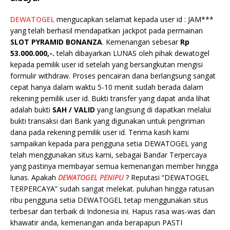
DEWATOGEL
mengucapkan selamat kepada user id : JAM***
yang telah berhasil mendapatkan jackpot pada permainan
SLOT PYRAMID BONANZA
. Kemenangan sebesar
Rp
53.000.000,-.
telah dibayarkan LUNAS oleh pihak dewatogel
kepada pemilik user id setelah yang bersangkutan mengisi
formulir withdraw. Proses pencairan dana berlangsung sangat
cepat hanya dalam waktu 5-10 menit sudah berada dalam
rekening pemilik user id. Bukti transfer yang dapat anda lihat
adalah bukti
SAH / VALID
yang langsung di dapatkan melalui
bukti transaksi dari Bank yang digunakan untuk pengiriman
dana pada rekening pemilik user id. Terima kasih kami
sampaikan kepada para pengguna setia DEWATOGEL yang
telah menggunakan situs kami, sebagai Bandar Terpercaya
yang pastinya membayar semua kemenangan member hingga
lunas. Apakah
DEWATOGEL PENIPU
? Reputasi “DEWATOGEL
TERPERCAYA” sudah sangat melekat. puluhan hingga ratusan
ribu pengguna setia DEWATOGEL tetap menggunakan situs
terbesar dan terbaik di Indonesia ini. Hapus rasa was-was dan
khawatir anda, kemenangan anda berapapun PASTI