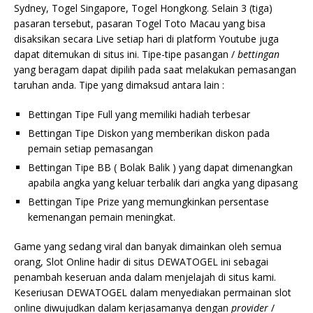
Sydney, Togel Singapore, Togel Hongkong. Selain 3 (tiga)
pasaran tersebut, pasaran Togel Toto Macau yang bisa
disaksikan secara Live setiap hari di platform Youtube juga
dapat ditemukan di situs ini. Tipe-tipe pasangan /
bettingan
yang beragam dapat dipilih pada saat melakukan pemasangan
taruhan anda. Tipe yang dimaksud antara lain :
Bettingan Tipe Full yang memiliki hadiah terbesar
Bettingan Tipe Diskon yang memberikan diskon pada
pemain setiap pemasangan
Bettingan Tipe BB ( Bolak Balik ) yang dapat dimenangkan
apabila angka yang keluar terbalik dari angka yang dipasang
Bettingan Tipe Prize yang memungkinkan persentase
kemenangan pemain meningkat.
Game yang sedang viral dan banyak dimainkan oleh semua
orang, Slot Online hadir di situs DEWATOGEL ini sebagai
penambah keseruan anda dalam menjelajah di situs kami.
Keseriusan DEWATOGEL dalam menyediakan permainan slot
online diwujudkan dalam kerjasamanya dengan
provider
/