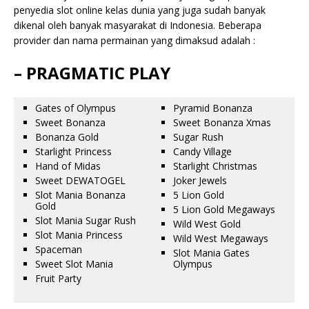
penyedia slot online kelas dunia yang juga sudah banyak
dikenal oleh banyak masyarakat di Indonesia. Beberapa
provider dan nama permainan yang dimaksud adalah :
– PRAGMATIC PLAY
Gates of Olympus
Pyramid Bonanza
Sweet Bonanza
Sweet Bonanza Xmas
Bonanza Gold
Sugar Rush
Starlight Princess
Candy Village
Hand of Midas
Starlight Christmas
Sweet DEWATOGEL
Joker Jewels
Slot Mania Bonanza
5 Lion Gold
Gold
5 Lion Gold Megaways
Slot Mania Sugar Rush
Wild West Gold
Slot Mania Princess
Wild West Megaways
Spaceman
Slot Mania Gates
Sweet Slot Mania
Olympus
Fruit Party