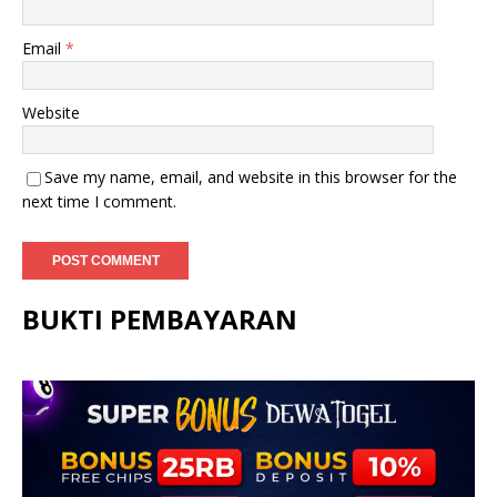
Email
*
Website
Save my name, email, and website in this browser for the
next time I comment.
BUKTI PEMBAYARAN