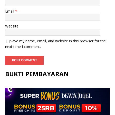
Email
*
Website
Save my name, email, and website in this browser for the
next time I comment.
BUKTI PEMBAYARAN