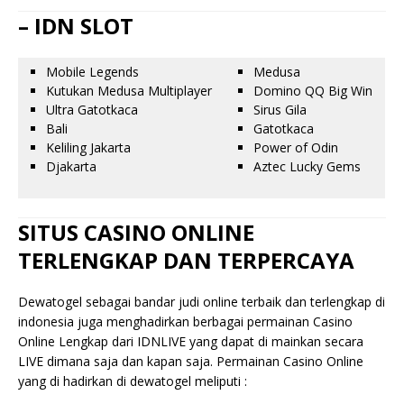
– IDN SLOT
Mobile Legends
Medusa
Kutukan Medusa Multiplayer
Domino QQ Big Win
Ultra Gatotkaca
Sirus Gila
Bali
Gatotkaca
Keliling Jakarta
Power of Odin
Djakarta
Aztec Lucky Gems
SITUS CASINO ONLINE
TERLENGKAP DAN TERPERCAYA
Dewatogel sebagai bandar judi online terbaik dan terlengkap di
indonesia juga menghadirkan berbagai permainan Casino
Online Lengkap dari IDNLIVE yang dapat di mainkan secara
LIVE dimana saja dan kapan saja. Permainan Casino Online
yang di hadirkan di dewatogel meliputi :