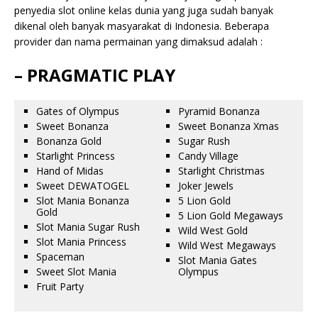
penyedia slot online kelas dunia yang juga sudah banyak
dikenal oleh banyak masyarakat di Indonesia. Beberapa
provider dan nama permainan yang dimaksud adalah :
– PRAGMATIC PLAY
Gates of Olympus
Pyramid Bonanza
Sweet Bonanza
Sweet Bonanza Xmas
Bonanza Gold
Sugar Rush
Starlight Princess
Candy Village
Hand of Midas
Starlight Christmas
Sweet DEWATOGEL
Joker Jewels
Slot Mania Bonanza
5 Lion Gold
Gold
5 Lion Gold Megaways
Slot Mania Sugar Rush
Wild West Gold
Slot Mania Princess
Wild West Megaways
Spaceman
Slot Mania Gates
Sweet Slot Mania
Olympus
Fruit Party