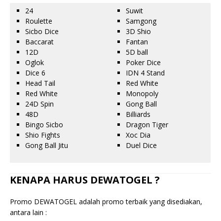
24
Suwit
Roulette
Samgong
Sicbo Dice
3D Shio
Baccarat
Fantan
12D
5D ball
Oglok
Poker Dice
Dice 6
IDN 4 Stand
Head Tail
Red White
Red White
Monopoly
24D Spin
Gong Ball
48D
Billiards
Bingo Sicbo
Dragon Tiger
Shio Fights
Xoc Dia
Gong Ball Jitu
Duel Dice
KENAPA HARUS DEWATOGEL ?
Promo DEWATOGEL adalah promo terbaik yang disediakan,
antara lain :