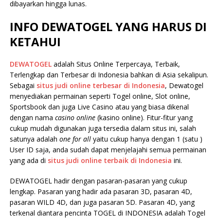
dibayarkan hingga lunas.
INFO DEWATOGEL YANG HARUS DI
KETAHUI
DEWATOGEL
adalah Situs Online Terpercaya, Terbaik,
Terlengkap dan Terbesar di Indonesia bahkan di Asia sekalipun.
Sebagai
situs judi online terbesar di Indonesia
, Dewatogel
menyediakan permainan seperti Togel online, Slot online,
Sportsbook dan juga Live Casino atau yang biasa dikenal
dengan nama
casino online
(kasino online). Fitur-fitur yang
cukup mudah digunakan juga tersedia dalam situs ini, salah
satunya adalah
one for all
yaitu cukup hanya dengan 1 (satu )
User ID saja, anda sudah dapat menjelajahi semua permainan
yang ada di
situs judi online terbaik di Indonesia
ini.
DEWATOGEL hadir dengan pasaran-pasaran yang cukup
lengkap. Pasaran yang hadir ada pasaran 3D, pasaran 4D,
pasaran WILD 4D, dan juga pasaran 5D. Pasaran 4D, yang
terkenal diantara pencinta TOGEL di INDONESIA adalah Togel