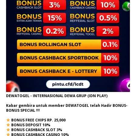
DEWATOGEL - INTERNASIONAL DEWA GRUP (IDN PLAY)
Kabar gembira untuk member DEWATOGEL telah Hadir
BONUS-
BONUS SPECIAL
!!!
BONUS FREE CHIPS RP. 25,000
BONUS DEPOSIT 10%
BONUS CASHBACK SLOT 3%
BONUS CASHBACK CASINO 10%