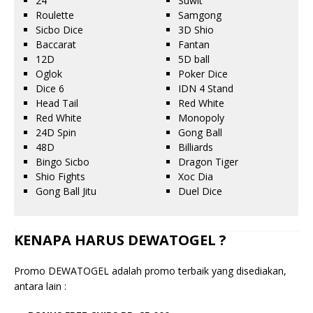
24
Suwit
Roulette
Samgong
Sicbo Dice
3D Shio
Baccarat
Fantan
12D
5D ball
Oglok
Poker Dice
Dice 6
IDN 4 Stand
Head Tail
Red White
Red White
Monopoly
24D Spin
Gong Ball
48D
Billiards
Bingo Sicbo
Dragon Tiger
Shio Fights
Xoc Dia
Gong Ball Jitu
Duel Dice
KENAPA HARUS DEWATOGEL ?
Promo DEWATOGEL adalah promo terbaik yang disediakan,
antara lain :