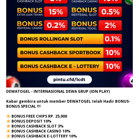
DEWATOGEL - INTERNASIONAL DEWA GRUP (IDN PLAY)
Kabar gembira untuk member DEWATOGEL telah Hadir
BONUS-
BONUS SPECIAL
!!!
BONUS FREE CHIPS RP. 25,000
BONUS DEPOSIT 10%
BONUS CASHBACK SLOT 3%
BONUS CASHBACK CASINO 10%
BONUS CASHBACK E-LOTTERY 10%