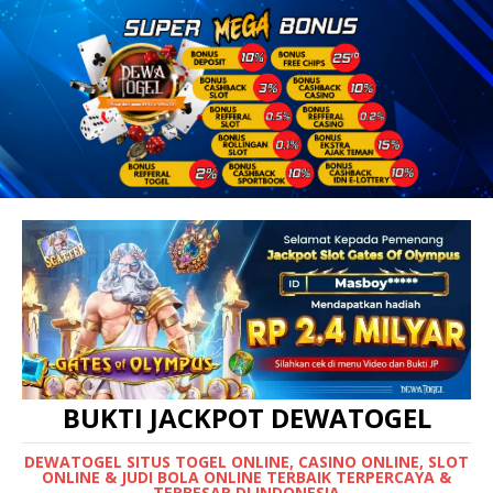
BUKTI JACKPOT DEWATOGEL
DEWATOGEL SITUS TOGEL ONLINE, CASINO ONLINE, SLOT
ONLINE & JUDI BOLA ONLINE TERBAIK TERPERCAYA &
TERBESAR DI INDONESIA