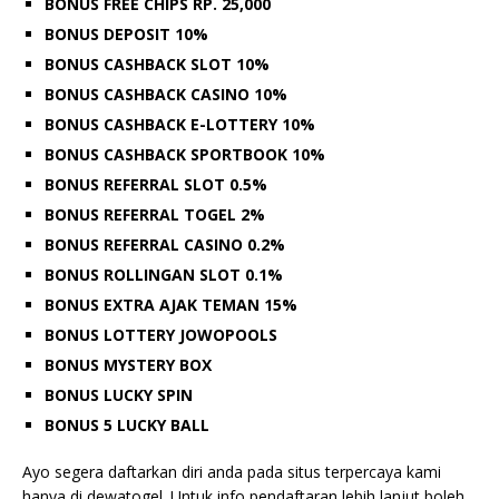
BONUS FREE CHIPS RP. 25,000
BONUS DEPOSIT 10%
BONUS CASHBACK SLOT 10%
BONUS CASHBACK CASINO 10%
BONUS CASHBACK E-LOTTERY 10%
BONUS CASHBACK SPORTBOOK 10%
BONUS REFERRAL SLOT 0.5%
BONUS REFERRAL TOGEL 2%
BONUS REFERRAL CASINO 0.2%
BONUS ROLLINGAN SLOT 0.1%
BONUS EXTRA AJAK TEMAN 15%
BONUS LOTTERY JOWOPOOLS
BONUS MYSTERY BOX
BONUS LUCKY SPIN
BONUS 5 LUCKY BALL
Ayo segera daftarkan diri anda pada situs terpercaya kami
hanya di dewatogel. Untuk info pendaftaran lebih lanjut boleh