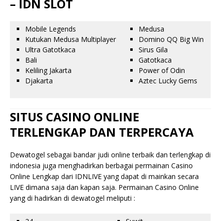
– IDN SLOT
Mobile Legends
Medusa
Kutukan Medusa Multiplayer
Domino QQ Big Win
Ultra Gatotkaca
Sirus Gila
Bali
Gatotkaca
Keliling Jakarta
Power of Odin
Djakarta
Aztec Lucky Gems
SITUS CASINO ONLINE
TERLENGKAP DAN TERPERCAYA
Dewatogel sebagai bandar judi online terbaik dan terlengkap di
indonesia juga menghadirkan berbagai permainan Casino
Online Lengkap dari IDNLIVE yang dapat di mainkan secara
LIVE dimana saja dan kapan saja. Permainan Casino Online
yang di hadirkan di dewatogel meliputi :