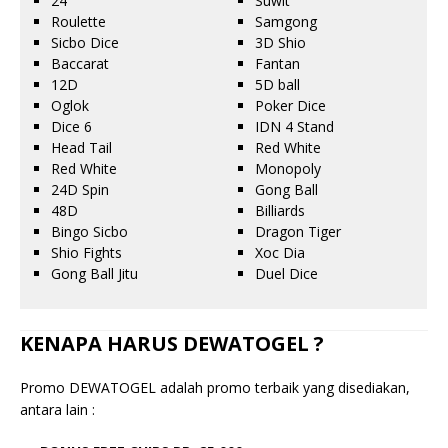
24
Suwit
Roulette
Samgong
Sicbo Dice
3D Shio
Baccarat
Fantan
12D
5D ball
Oglok
Poker Dice
Dice 6
IDN 4 Stand
Head Tail
Red White
Red White
Monopoly
24D Spin
Gong Ball
48D
Billiards
Bingo Sicbo
Dragon Tiger
Shio Fights
Xoc Dia
Gong Ball Jitu
Duel Dice
KENAPA HARUS DEWATOGEL ?
Promo DEWATOGEL adalah promo terbaik yang disediakan,
antara lain :