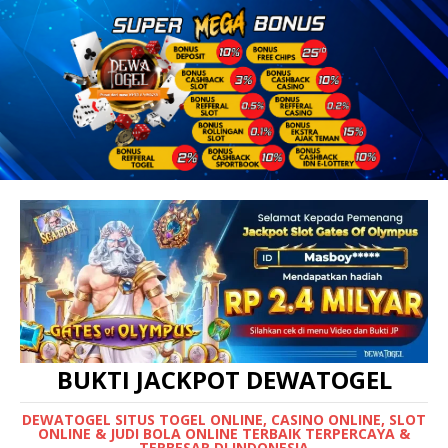
BUKTI JACKPOT DEWATOGEL
DEWATOGEL SITUS TOGEL ONLINE, CASINO ONLINE, SLOT
ONLINE & JUDI BOLA ONLINE TERBAIK TERPERCAYA &
TERBESAR DI INDONESIA