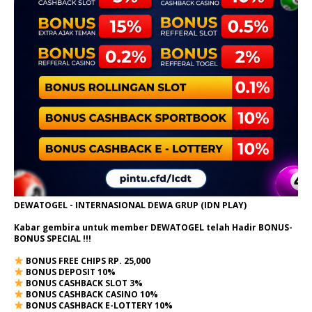
DEWATOGEL - INTERNASIONAL DEWA GRUP (IDN PLAY)
Kabar gembira untuk member DEWATOGEL telah Hadir
BONUS-
BONUS SPECIAL
!!!
BONUS FREE CHIPS RP. 25,000
BONUS DEPOSIT 10%
BONUS CASHBACK SLOT 3%
BONUS CASHBACK CASINO 10%
BONUS CASHBACK E-LOTTERY 10%