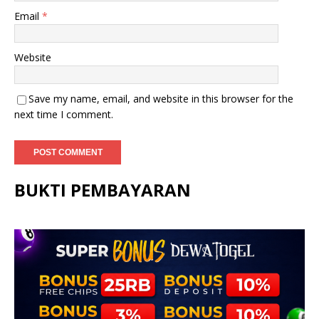
Email
*
Website
Save my name, email, and website in this browser for the
next time I comment.
BUKTI PEMBAYARAN