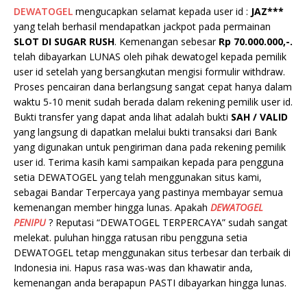
DEWATOGEL
mengucapkan selamat kepada user id :
JAZ***
yang telah berhasil mendapatkan jackpot pada permainan
SLOT DI SUGAR RUSH
. Kemenangan sebesar
Rp
70.000.000
,-.
telah dibayarkan LUNAS oleh pihak dewatogel kepada pemilik
user id setelah yang bersangkutan mengisi formulir withdraw.
Proses pencairan dana berlangsung sangat cepat hanya dalam
waktu 5-10 menit sudah berada dalam rekening pemilik user id.
Bukti transfer yang dapat anda lihat adalah bukti
SAH / VALID
yang langsung di dapatkan melalui bukti transaksi dari Bank
yang digunakan untuk pengiriman dana pada rekening pemilik
user id. Terima kasih kami sampaikan kepada para pengguna
setia DEWATOGEL yang telah menggunakan situs kami,
sebagai Bandar Terpercaya yang pastinya membayar semua
kemenangan member hingga lunas. Apakah
DEWATOGEL
PENIPU
? Reputasi “DEWATOGEL TERPERCAYA” sudah sangat
melekat. puluhan hingga ratusan ribu pengguna setia
DEWATOGEL tetap menggunakan situs terbesar dan terbaik di
Indonesia ini. Hapus rasa was-was dan khawatir anda,
kemenangan anda berapapun PASTI dibayarkan hingga lunas.