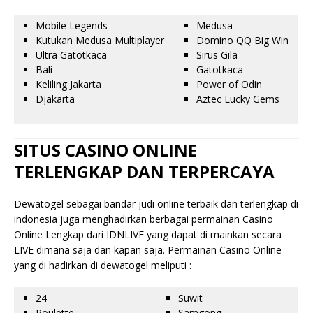
Mobile Legends
Medusa
Kutukan Medusa Multiplayer
Domino QQ Big Win
Ultra Gatotkaca
Sirus Gila
Bali
Gatotkaca
Keliling Jakarta
Power of Odin
Djakarta
Aztec Lucky Gems
SITUS CASINO ONLINE
TERLENGKAP DAN TERPERCAYA
Dewatogel sebagai bandar judi online terbaik dan terlengkap di
indonesia juga menghadirkan berbagai permainan Casino
Online Lengkap dari IDNLIVE yang dapat di mainkan secara
LIVE dimana saja dan kapan saja. Permainan Casino Online
yang di hadirkan di dewatogel meliputi :
24
Suwit
Roulette
Samgong