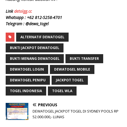
Link
detolgg.cc
Whatsapp :
+62 812-5258-4701
Telegram : @dewa_togel
ALTERNATIF DEWATOGEL
BUKTI JACKPOT DEWATOGEL
BUKTI MENANG DEWATOGEL
BUKTI TRANSFER
DEWATOGEL LOGIN
DEWATOGEL MOBILE
DEWATOGEL PENIPU
JACKPOT TOGEL
TOGEL INDONESIA
TOGEL WLA
PREVIOUS
DEWATOGEL JACKPOT TOGEL DI SYDNEY POOLS RP
52.000.000,- LUNAS