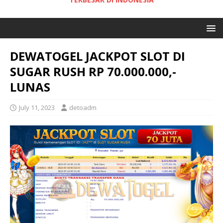
DEWATOGEL JACKPOT SLOT DI
SUGAR RUSH RP 70.000.000,-
LUNAS
July 11, 2023
detoadm