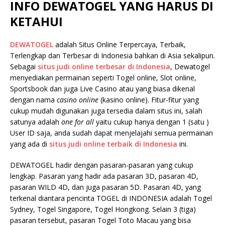
INFO DEWATOGEL YANG HARUS DI
KETAHUI
DEWATOGEL
adalah Situs Online Terpercaya, Terbaik,
Terlengkap dan Terbesar di Indonesia bahkan di Asia sekalipun.
Sebagai
situs judi online terbesar di Indonesia
, Dewatogel
menyediakan permainan seperti Togel online, Slot online,
Sportsbook dan juga Live Casino atau yang biasa dikenal
dengan nama
casino online
(kasino online). Fitur-fitur yang
cukup mudah digunakan juga tersedia dalam situs ini, salah
satunya adalah
one for all
yaitu cukup hanya dengan 1 (satu )
User ID saja, anda sudah dapat menjelajahi semua permainan
yang ada di
situs judi online terbaik di Indonesia
ini.
DEWATOGEL hadir dengan pasaran-pasaran yang cukup
lengkap. Pasaran yang hadir ada pasaran 3D, pasaran 4D,
pasaran WILD 4D, dan juga pasaran 5D. Pasaran 4D, yang
terkenal diantara pencinta TOGEL di INDONESIA adalah Togel
Sydney, Togel Singapore, Togel Hongkong. Selain 3 (tiga)
pasaran tersebut, pasaran Togel Toto Macau yang bisa