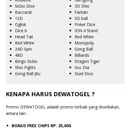
Sicbo Dice
3D Shio
Baccarat
Fantan
12D
5D ball
Oglok
Poker Dice
Dice 6
IDN 4 Stand
Head Tail
Red White
Red White
Monopoly
24D Spin
Gong Ball
48D
Billiards
Bingo Sicbo
Dragon Tiger
Shio Fights
Xoc Dia
Gong Ball Jitu
Duel Dice
KENAPA HARUS DEWATOGEL ?
Promo DEWATOGEL adalah promo terbaik yang disediakan,
antara lain :
BONUS FREE CHIPS RP. 25,000