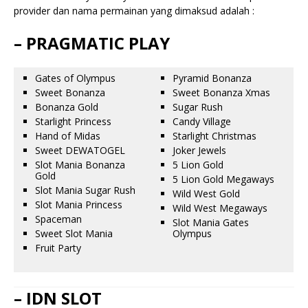
provider dan nama permainan yang dimaksud adalah :
– PRAGMATIC PLAY
Gates of Olympus
Pyramid Bonanza
Sweet Bonanza
Sweet Bonanza Xmas
Bonanza Gold
Sugar Rush
Starlight Princess
Candy Village
Hand of Midas
Starlight Christmas
Sweet DEWATOGEL
Joker Jewels
Slot Mania Bonanza
5 Lion Gold
Gold
5 Lion Gold Megaways
Slot Mania Sugar Rush
Wild West Gold
Slot Mania Princess
Wild West Megaways
Spaceman
Slot Mania Gates
Sweet Slot Mania
Olympus
Fruit Party
– IDN SLOT