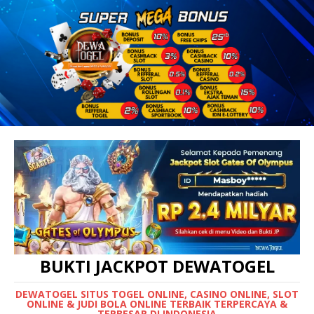
BUKTI JACKPOT DEWATOGEL
DEWATOGEL SITUS TOGEL ONLINE, CASINO ONLINE, SLOT
ONLINE & JUDI BOLA ONLINE TERBAIK TERPERCAYA &
TERBESAR DI INDONESIA