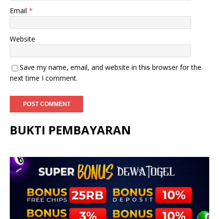
Email
*
Website
Save my name, email, and website in this browser for the
next time I comment.
BUKTI PEMBAYARAN