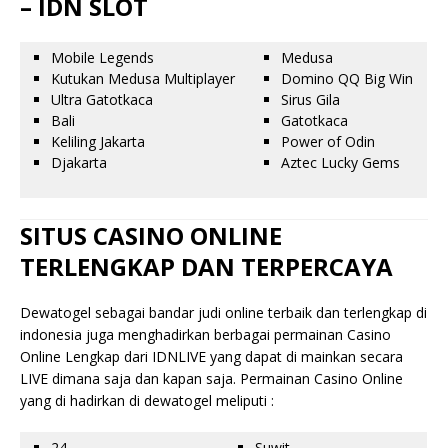
– IDN SLOT
Mobile Legends
Medusa
Kutukan Medusa Multiplayer
Domino QQ Big Win
Ultra Gatotkaca
Sirus Gila
Bali
Gatotkaca
Keliling Jakarta
Power of Odin
Djakarta
Aztec Lucky Gems
SITUS CASINO ONLINE
TERLENGKAP DAN TERPERCAYA
Dewatogel sebagai bandar judi online terbaik dan terlengkap di
indonesia juga menghadirkan berbagai permainan Casino
Online Lengkap dari IDNLIVE yang dapat di mainkan secara
LIVE dimana saja dan kapan saja. Permainan Casino Online
yang di hadirkan di dewatogel meliputi :
24
Suwit