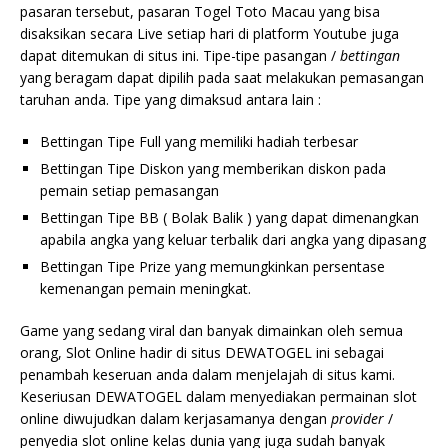
pasaran tersebut, pasaran Togel Toto Macau yang bisa
disaksikan secara Live setiap hari di platform Youtube juga
dapat ditemukan di situs ini. Tipe-tipe pasangan /
bettingan
yang beragam dapat dipilih pada saat melakukan pemasangan
taruhan anda. Tipe yang dimaksud antara lain :
Bettingan Tipe Full yang memiliki hadiah terbesar
Bettingan Tipe Diskon yang memberikan diskon pada
pemain setiap pemasangan
Bettingan Tipe BB ( Bolak Balik ) yang dapat dimenangkan
apabila angka yang keluar terbalik dari angka yang dipasang
Bettingan Tipe Prize yang memungkinkan persentase
kemenangan pemain meningkat.
Game yang sedang viral dan banyak dimainkan oleh semua
orang, Slot Online hadir di situs DEWATOGEL ini sebagai
penambah keseruan anda dalam menjelajah di situs kami.
Keseriusan DEWATOGEL dalam menyediakan permainan slot
online diwujudkan dalam kerjasamanya dengan
provider
/
penyedia slot online kelas dunia yang juga sudah banyak