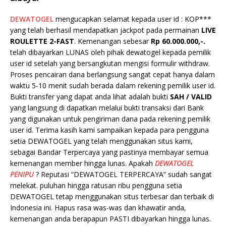
DEWATOGEL
mengucapkan selamat kepada user id : KOP***
yang telah berhasil mendapatkan jackpot pada permainan
LIVE
ROULETTE 2-FAST
. Kemenangan sebesar
Rp 60.000.000,-.
telah dibayarkan LUNAS oleh pihak dewatogel kepada pemilik
user id setelah yang bersangkutan mengisi formulir withdraw.
Proses pencairan dana berlangsung sangat cepat hanya dalam
waktu 5-10 menit sudah berada dalam rekening pemilik user id.
Bukti transfer yang dapat anda lihat adalah bukti
SAH / VALID
yang langsung di dapatkan melalui bukti transaksi dari Bank
yang digunakan untuk pengiriman dana pada rekening pemilik
user id. Terima kasih kami sampaikan kepada para pengguna
setia DEWATOGEL yang telah menggunakan situs kami,
sebagai Bandar Terpercaya yang pastinya membayar semua
kemenangan member hingga lunas. Apakah
DEWATOGEL
PENIPU
? Reputasi “DEWATOGEL TERPERCAYA” sudah sangat
melekat. puluhan hingga ratusan ribu pengguna setia
DEWATOGEL tetap menggunakan situs terbesar dan terbaik di
Indonesia ini. Hapus rasa was-was dan khawatir anda,
kemenangan anda berapapun PASTI dibayarkan hingga lunas.