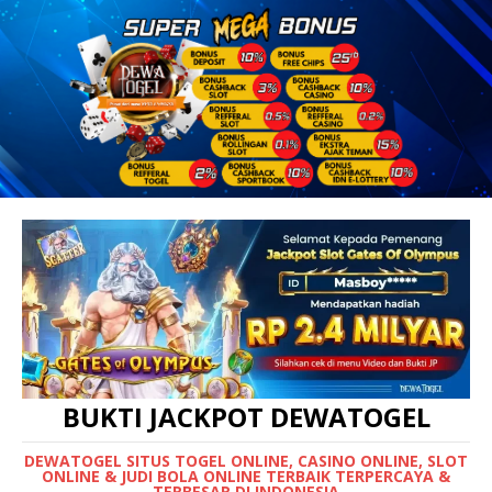
BUKTI JACKPOT DEWATOGEL
DEWATOGEL SITUS TOGEL ONLINE, CASINO ONLINE, SLOT
ONLINE & JUDI BOLA ONLINE TERBAIK TERPERCAYA &
TERBESAR DI INDONESIA