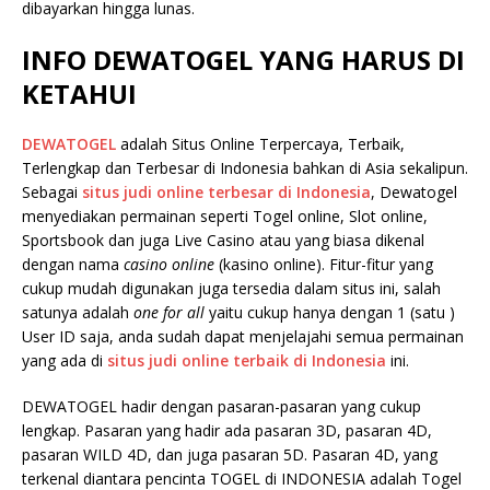
dibayarkan hingga lunas.
INFO DEWATOGEL YANG HARUS DI
KETAHUI
DEWATOGEL
adalah Situs Online Terpercaya, Terbaik,
Terlengkap dan Terbesar di Indonesia bahkan di Asia sekalipun.
Sebagai
situs judi online terbesar di Indonesia
, Dewatogel
menyediakan permainan seperti Togel online, Slot online,
Sportsbook dan juga Live Casino atau yang biasa dikenal
dengan nama
casino online
(kasino online). Fitur-fitur yang
cukup mudah digunakan juga tersedia dalam situs ini, salah
satunya adalah
one for all
yaitu cukup hanya dengan 1 (satu )
User ID saja, anda sudah dapat menjelajahi semua permainan
yang ada di
situs judi online terbaik di Indonesia
ini.
DEWATOGEL hadir dengan pasaran-pasaran yang cukup
lengkap. Pasaran yang hadir ada pasaran 3D, pasaran 4D,
pasaran WILD 4D, dan juga pasaran 5D. Pasaran 4D, yang
terkenal diantara pencinta TOGEL di INDONESIA adalah Togel