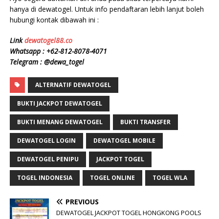
hanya di dewatogel. Untuk info pendaftaran lebih lanjut boleh
hubungi kontak dibawah ini :
Link
dewatogel88.co
Whatsapp : +62-812-8078-4071
Telegram : @dewa_togel
ALTERNATIF DEWATOGEL
BUKTI JACKPOT DEWATOGEL
BUKTI MENANG DEWATOGEL
BUKTI TRANSFER
DEWATOGEL LOGIN
DEWATOGEL MOBILE
DEWATOGEL PENIPU
JACKPOT TOGEL
TOGEL INDONESIA
TOGEL ONLINE
TOGEL WLA
PREVIOUS
DEWATOGEL JACKPOT TOGEL HONGKONG POOLS