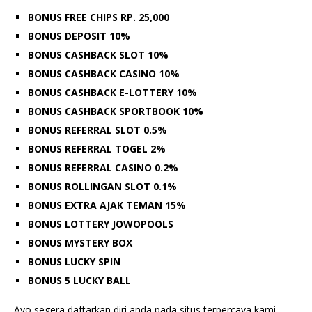
BONUS FREE CHIPS RP. 25,000
BONUS DEPOSIT 10%
BONUS CASHBACK SLOT 10%
BONUS CASHBACK CASINO 10%
BONUS CASHBACK E-LOTTERY 10%
BONUS CASHBACK SPORTBOOK 10%
BONUS REFERRAL SLOT 0.5%
BONUS REFERRAL TOGEL 2%
BONUS REFERRAL CASINO 0.2%
BONUS ROLLINGAN SLOT 0.1%
BONUS EXTRA AJAK TEMAN 15%
BONUS LOTTERY JOWOPOOLS
BONUS MYSTERY BOX
BONUS LUCKY SPIN
BONUS 5 LUCKY BALL
Ayo segera daftarkan diri anda pada situs terpercaya kami