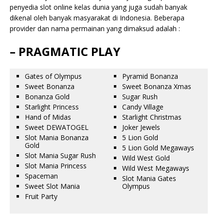
penyedia slot online kelas dunia yang juga sudah banyak
dikenal oleh banyak masyarakat di Indonesia. Beberapa
provider dan nama permainan yang dimaksud adalah :
– PRAGMATIC PLAY
Gates of Olympus
Pyramid Bonanza
Sweet Bonanza
Sweet Bonanza Xmas
Bonanza Gold
Sugar Rush
Starlight Princess
Candy Village
Hand of Midas
Starlight Christmas
Sweet DEWATOGEL
Joker Jewels
Slot Mania Bonanza
5 Lion Gold
Gold
5 Lion Gold Megaways
Slot Mania Sugar Rush
Wild West Gold
Slot Mania Princess
Wild West Megaways
Spaceman
Slot Mania Gates
Sweet Slot Mania
Olympus
Fruit Party