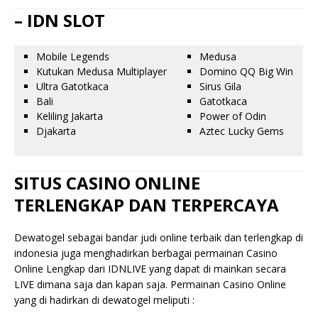
– IDN SLOT
Mobile Legends
Medusa
Kutukan Medusa Multiplayer
Domino QQ Big Win
Ultra Gatotkaca
Sirus Gila
Bali
Gatotkaca
Keliling Jakarta
Power of Odin
Djakarta
Aztec Lucky Gems
SITUS CASINO ONLINE
TERLENGKAP DAN TERPERCAYA
Dewatogel sebagai bandar judi online terbaik dan terlengkap di
indonesia juga menghadirkan berbagai permainan Casino
Online Lengkap dari IDNLIVE yang dapat di mainkan secara
LIVE dimana saja dan kapan saja. Permainan Casino Online
yang di hadirkan di dewatogel meliputi :