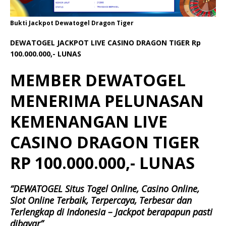
Bukti Jackpot Dewatogel Dragon Tiger
DEWATOGEL JACKPOT LIVE CASINO DRAGON TIGER Rp
100.000.000,- LUNAS
MEMBER DEWATOGEL
MENERIMA PELUNASAN
KEMENANGAN
LIVE
CASINO DRAGON TIGER
RP 100.000.000,- LUNAS
“DEWATOGEL Situs Togel Online, Casino Online,
Slot Online Terbaik, Terpercaya, Terbesar dan
Terlengkap di Indonesia – Jackpot berapapun pasti
dibayar”