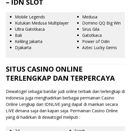
– IDN SLOT
Mobile Legends
Medusa
Kutukan Medusa Multiplayer
Domino QQ Big Win
Ultra Gatotkaca
Sirus Gila
Bali
Gatotkaca
Keliling Jakarta
Power of Odin
Djakarta
Aztec Lucky Gems
SITUS CASINO ONLINE
TERLENGKAP DAN TERPERCAYA
Dewatogel sebagai bandar judi online terbaik dan terlengkap di
indonesia juga menghadirkan berbagai permainan Casino
Online Lengkap dari IDNLIVE yang dapat di mainkan secara
LIVE dimana saja dan kapan saja. Permainan Casino Online
yang di hadirkan di dewatogel meliputi :
24
Suwit