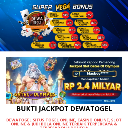
BUKTI JACKPOT DEWATOGEL
DEWATOGEL SITUS TOGEL ONLINE, CASINO ONLINE, SLOT
ONLINE & JUDI BOLA ONLINE TERBAIK TERPERCAYA &
TERBESAR DI INDONESIA