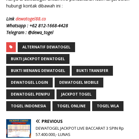
hubungi kontak dibawah ini :
Link
dewatogel88.co
Whatsapp : +62 812-1668-4428
Telegram : @dewa_togel
ALTERNATIF DEWATOGEL
BUKTI JACKPOT DEWATOGEL
BUKTI MENANG DEWATOGEL
BUKTI TRANSFER
DEWATOGEL LOGIN
DEWATOGEL MOBILE
DEWATOGEL PENIPU
JACKPOT TOGEL
TOGEL INDONESIA
TOGEL ONLINE
TOGEL WLA
PREVIOUS
DEWATOGEL JACKPOT LIVE BACCARAT 3 SPIN Rp
57.400.000,- LUNAS