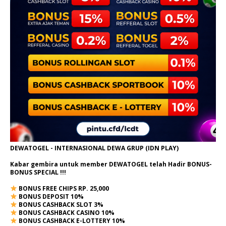
DEWATOGEL - INTERNASIONAL DEWA GRUP (IDN PLAY)
Kabar gembira untuk member DEWATOGEL telah Hadir
BONUS-
BONUS SPECIAL
!!!
BONUS FREE CHIPS RP. 25,000
BONUS DEPOSIT 10%
BONUS CASHBACK SLOT 3%
BONUS CASHBACK CASINO 10%
BONUS CASHBACK E-LOTTERY 10%