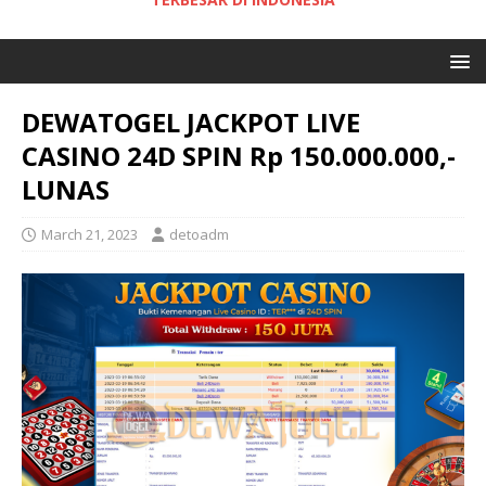
DEWATOGEL JACKPOT LIVE
CASINO 24D SPIN Rp 150.000.000,-
LUNAS
March 21, 2023
detoadm