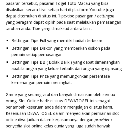
pasaran tersebut, pasaran Togel Toto Macau yang bisa
disaksikan secara Live setiap hari di platform Youtube juga
dapat ditemukan di situs ini. Tipe-tipe pasangan /
bettingan
yang beragam dapat dipilih pada saat melakukan pemasangan
taruhan anda. Tipe yang dimaksud antara lain :
Bettingan Tipe Full yang memiliki hadiah terbesar
Bettingan Tipe Diskon yang memberikan diskon pada
pemain setiap pemasangan
Bettingan Tipe BB ( Bolak Balik ) yang dapat dimenangkan
apabila angka yang keluar terbalik dari angka yang dipasang
Bettingan Tipe Prize yang memungkinkan persentase
kemenangan pemain meningkat.
Game yang sedang viral dan banyak dimainkan oleh semua
orang, Slot Online hadir di situs DEWATOGEL ini sebagai
penambah keseruan anda dalam menjelajah di situs kami.
Keseriusan DEWATOGEL dalam menyediakan permainan slot
online diwujudkan dalam kerjasamanya dengan
provider
/
penyedia slot online kelas dunia yang juga sudah banyak