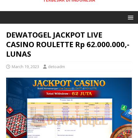
DEWATOGEL JACKPOT LIVE
CASINO ROULETTE Rp 62.000.000,-
LUNAS
March 19, 2023
detoadm