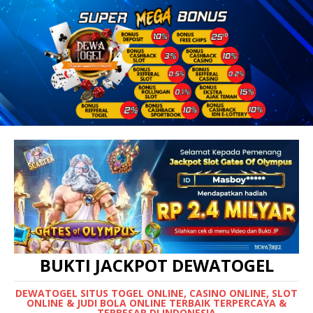
BUKTI JACKPOT DEWATOGEL
DEWATOGEL SITUS TOGEL ONLINE, CASINO ONLINE, SLOT
ONLINE & JUDI BOLA ONLINE TERBAIK TERPERCAYA &
TERBESAR DI INDONESIA